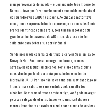
mais perseverante do mundo – o Comandante João Ribeiro de
Barros – teve que fazer bombeamento manual do combustível
do seu hidroavião JAHÚ na Espanha. Ao checar o motor teve
uma grande surpresa: detectou a presença de uma substância
branca identificada como areia, pois tinham sabotado seu
grande sonho de travessia do Atlântico. Mas isso não foi
suficiente para deter a sua persistência!
Sendo preparada com malte de trigo, a cerveja Session Ipa do
Brewpub Heir Beer possui amargor moderado, aromas
agradáveis de lúpulos americanos, tom claro e uma espuma
consistente que lembra a areia que sabotou o motor do
hidroavião JAHÚ. Por isso não se engane: sua suavidade logo se
transforma e sabota os seus sentidos pelo seu alto teor
alcóolico! Conforme afirmado neste artigo, você pode navegar
pela sua seleção de ofertas disponíveis em smartphones e
marcas importantes e explorar o
cell phone
planos de serviços